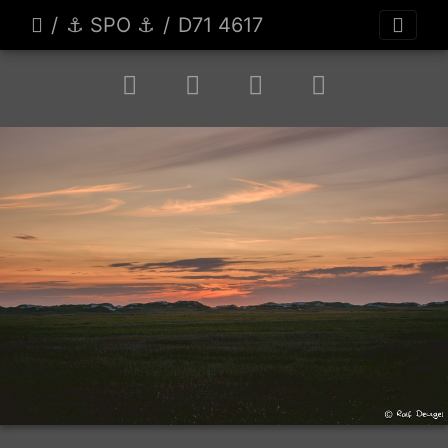
⚓️ SPO ⚓️
D71 4617