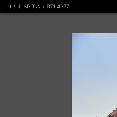
⚓️ SPO ⚓️
D71 4977