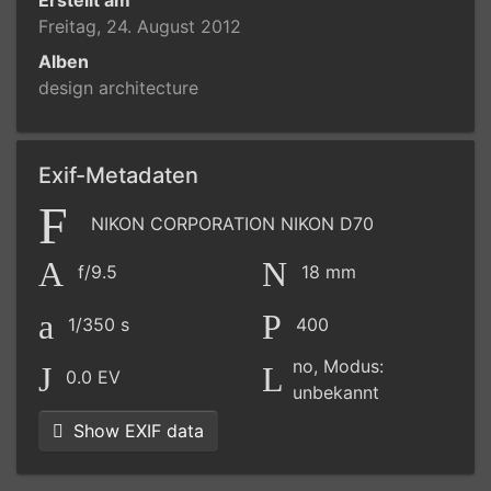
Freitag, 24. August 2012
Alben
design architecture
Exif-Metadaten
NIKON CORPORATION NIKON D70
f/9.5
18 mm
1/350 s
400
no, Modus:
0.0 EV
unbekannt
Show EXIF data