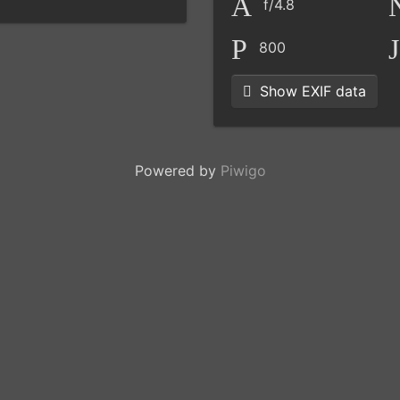
f/4.8
800
Show EXIF data
Powered by
Piwigo