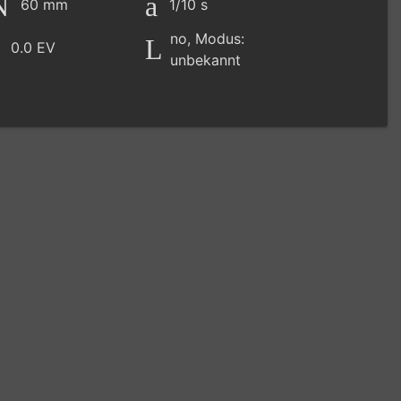
60 mm
1/10 s
no, Modus:
0.0 EV
unbekannt