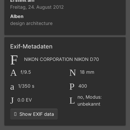
Freitag, 24. August 2012
Alben
design architecture
Exif-Metadaten
NIKON CORPORATION NIKON D70
f/9.5
18 mm
1/350 s
400
no, Modus:
0.0 EV
unbekannt
Show EXIF data