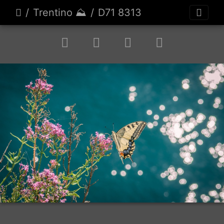
Trentino ⛰️
D71 8313