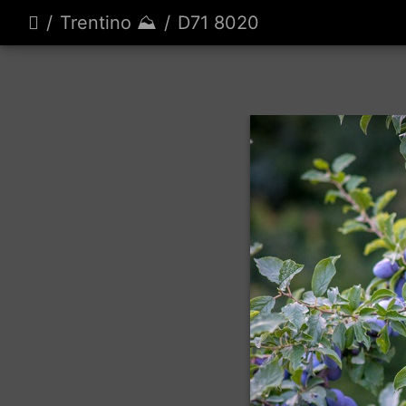
Trentino ⛰️
D71 8020