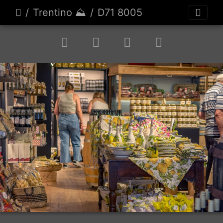
Trentino ⛰️
D71 8005