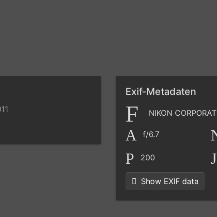
Exif-Metadaten
011
NIKON CORPORAT
f/6.7
200
Show EXIF data