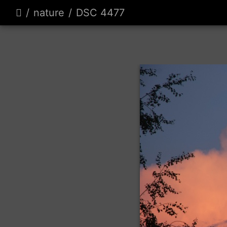
nature
DSC 4477