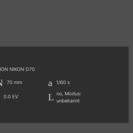
ION NIKON D70
70 mm
1/60 s
no, Modus:
0.0 EV
unbekannt