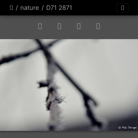
nature
D71 2871