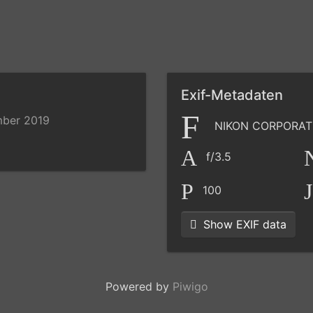
Exif-Metadaten
mber 2019
NIKON CORPORATI
f/3.5
100
Show EXIF data
Powered by
Piwigo