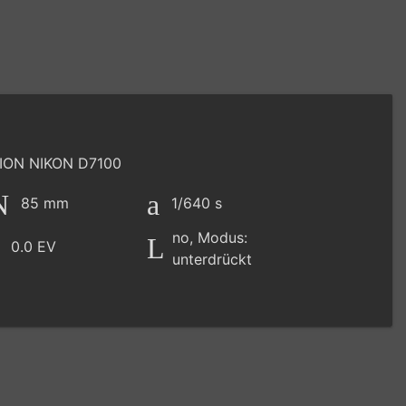
ON NIKON D7100
85 mm
1/640 s
no, Modus:
0.0 EV
unterdrückt