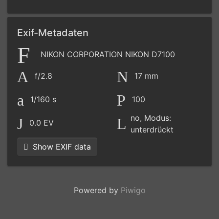
Exif-Metadaten
NIKON CORPORATION NIKON D7100
f/2.8
17 mm
1/160 s
100
no, Modus:
0.0 EV
unterdrückt
Show EXIF data
Powered by
Piwigo